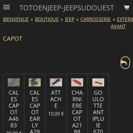
TOTOENJEEP-JEEPSUDOUEST
Passer
au
BIENVENUE
»
BOUTIQUE
»
JEEP
»
CARROSSERIE
»
EXTER
contenu
AVANT
principal
CAPOT
...
CAL
CAL
ATT
CHA
GO
ES
ES
ACH
RNI
ULO
CAP
CAP
E
ERE
TTE
OT
OT
CAP
ANT
10,00 €
A46
EAR
OT
IPLU
83
LY
A21
IE
A29
88
670