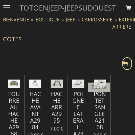
TOTOENJEEP-JEEPSUDOUEST
Passer
au
BIENVENUE
»
BOUTIQUE
»
JEEP
»
CARROSSERIE
»
EXTER
contenu
ARRIERE
principal
COTES
...
Épuisé
FOU
HAC
HAC
POI
PON
RRE
HE
HE
GNE
TET
AU
AVA
ARR
E
SAN
HAC
NT
A29
LAT
GLE
HE
A29
95
ERA
A21
A29
84
L
68
7,00 €
68
A23