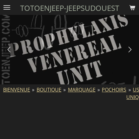
TOTOENJEEP-JEEPSUDOUEST
Passer
au
contenu
principal
BIENVENUE
»
BOUTIQUE
»
MARQUAGE
»
POCHOIRS
»
U
UNI