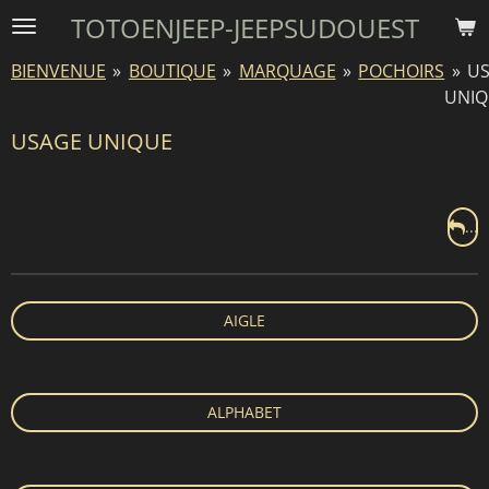
TOTOENJEEP-JEEPSUDOUEST
Passer
au
BIENVENUE
»
BOUTIQUE
»
MARQUAGE
»
POCHOIRS
»
U
contenu
UNI
principal
USAGE UNIQUE
...
AIGLE
ALPHABET