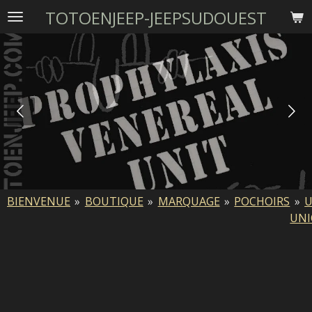
TOTOENJEEP-JEEPSUDOUEST
Passer
au
contenu
principal
BIENVENUE
»
BOUTIQUE
»
MARQUAGE
»
POCHOIRS
»
U
UNI