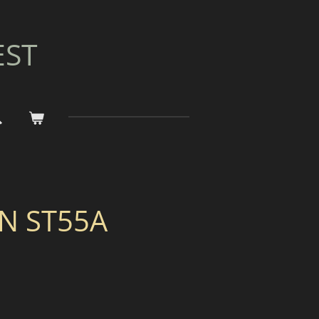
EST
N ST55A