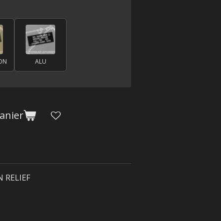
TON
ALU
anier
N RELIEF