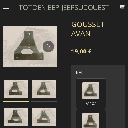
TOTOENJEEP-JEEPSUDOUEST
Passer
au
contenu
GOUSSET
principal
AVANT
19,00 €
REF
A1127