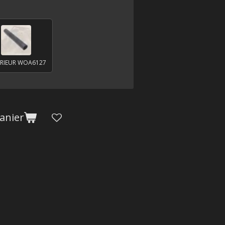
ERIEUR WOA6127
anier