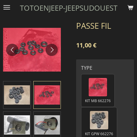
TOTOENJEEP-JEEPSUDOUEST
Passer
au
contenu
PASSE FIL
principal
11,00 €
TYPE
KIT MB 662276
KIT GPW 662276