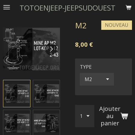
TOTOENJEEP-JEEPSUDOUEST
Passer
au
contenu
M2
NOUVEAU
principal
8,00 €
TYPE
Ajouter
au
panier