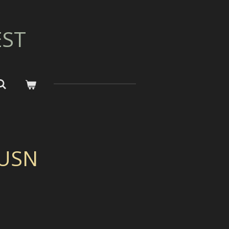
EST
 USN