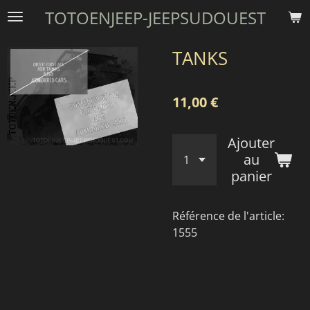
TOTOENJEEP-JEEPSUDOUEST
Passer
au
contenu
TANKS
principal
11,00 €
Ajouter
au
panier
Référence de l'article:
1555