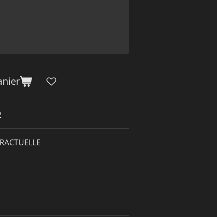
anier
2
RACTUELLE