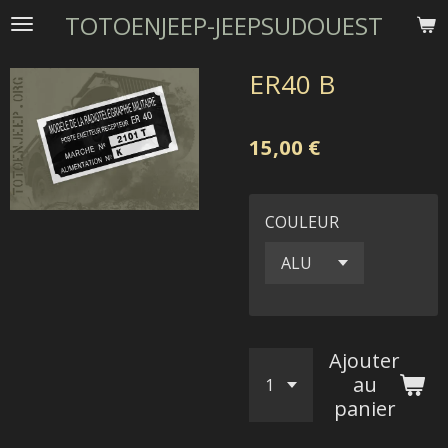
TOTOENJEEP-JEEPSUDOUEST
Passer
au
contenu
ER40 B
principal
15,00 €
COULEUR
Ajouter
au
panier