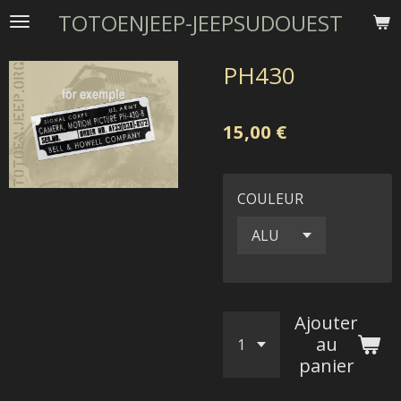
TOTOENJEEP-JEEPSUDOUEST
Passer
au
contenu
PH430
principal
15,00 €
COULEUR
Ajouter
au
panier