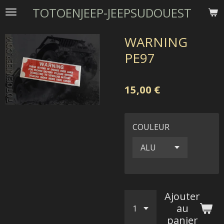
TOTOENJEEP-JEEPSUDOUEST
Passer
au
contenu
WARNING
principal
PE97
15,00 €
COULEUR
Ajouter
au
panier