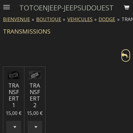
TOTOENJEEP-JEEPSUDOUEST
Passer
au
BIENVENUE
»
BOUTIQUE
»
VEHICULES
»
DODGE
»
TRA
contenu
principal
TRANSMISSIONS
...
TRA
TRA
NSF
NSF
ERT
ERT
1
2
15,00 €
15,00 €