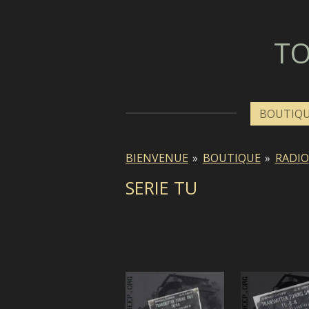
Passer
au
TO
contenu
principal
BOUTIQ
BIENVENUE
»
BOUTIQUE
»
RADIO
SERIE TU