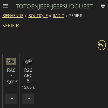
TOTOENJEEP-JEEPSUDOUEST
Passer
au
BIENVENUE
»
BOUTIQUE
»
RADIO
»
SERIE R
contenu
principal
SERIE R
...
RA6
R26
3
ARC
5
15,00 €
15,00 €