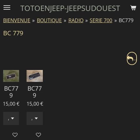
TOTOENJEEP-JEEPSUDOUEST
Passer
au
BIENVENUE
»
BOUTIQUE
»
RADIO
»
SERIE 700
»
BC779
contenu
principal
BC 779
...
BC77
BC77
9
9
15,00 €
15,00 €
Ajouter au panier
Ajouter au panier