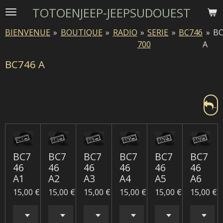
TOTOENJEEP-JEEPSUDOUEST
Passer
au
BIENVENUE
»
BOUTIQUE
»
RADIO
»
SERIE
»
BC746
»
BC
contenu
700
A
principal
BC746 A
...
BC7
BC7
BC7
BC7
BC7
BC7
46
46
46
46
46
46
A1
A2
A3
A4
A5
A6
15,00 €
15,00 €
15,00 €
15,00 €
15,00 €
15,00 €