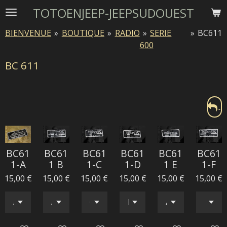
TOTOENJEEP-JEEPSUDOUEST
Passer
au
BIENVENUE
»
BOUTIQUE
»
RADIO
»
SERIE
»
BC611
contenu
600
principal
BC 611
...
BC61
BC61
BC61
BC61
BC61
BC61
1-A
1 B
1-C
1-D
1 E
1-F
15,00 €
15,00 €
15,00 €
15,00 €
15,00 €
15,00 €