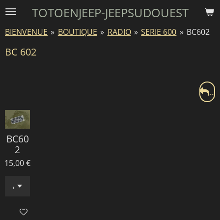
TOTOENJEEP-JEEPSUDOUEST
Passer
au
BIENVENUE
»
BOUTIQUE
»
RADIO
»
SERIE 600
»
BC602
contenu
principal
BC 602
...
BC60
2
15,00 €
Ajouter au panier