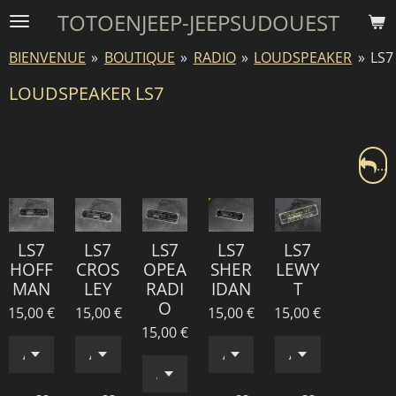
TOTOENJEEP-JEEPSUDOUEST
Passer
au
BIENVENUE
»
BOUTIQUE
»
RADIO
»
LOUDSPEAKER
»
LS7
contenu
principal
LOUDSPEAKER LS7
...
LS7
LS7
LS7
LS7
LS7
HOFF
CROS
OPEA
SHER
LEWY
MAN
LEY
RADI
IDAN
T
O
15,00 €
15,00 €
15,00 €
15,00 €
15,00 €