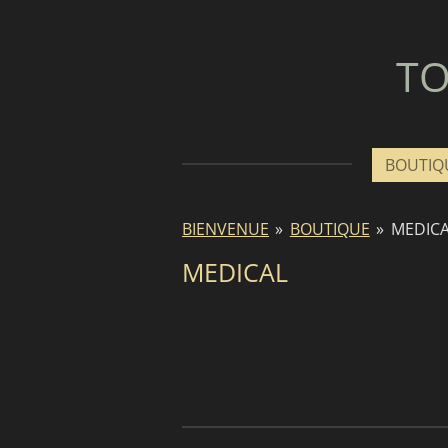
Passer
au
TO
contenu
principal
BOUTIQ
BIENVENUE
»
BOUTIQUE
»
MEDICA
MEDICAL