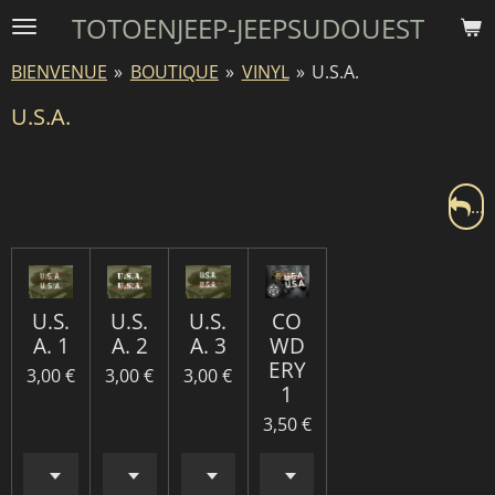
TOTOENJEEP-JEEPSUDOUEST
Passer
au
BIENVENUE
»
BOUTIQUE
»
VINYL
»
U.S.A.
contenu
principal
U.S.A.
...
U.S.
U.S.
U.S.
CO
A. 1
A. 2
A. 3
WD
ERY
3,00 €
3,00 €
3,00 €
1
3,50 €