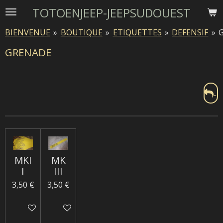
TOTOENJEEP-JEEPSUDOUEST
Passer
au
BIENVENUE
»
BOUTIQUE
»
ETIQUETTES
»
DEFENSIF
»
contenu
principal
GRENADE
...
MKI
MK
I
III
3,50 €
3,50 €
Ajouter au panier
Ajouter au panier