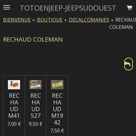
TOTOENJEEP-JEEPSUDOUEST
Passer
au
BIENVENUE
»
BOUTIQUE
»
DECALCOMANIES
»
RECHAU
contenu
COLEMAN
principal
RECHAUD COLEMAN
...
REC
REC
REC
HA
HA
HA
UD
UD
UD
M41
527
M19
42
7,00 €
9,50 €
7,50 €