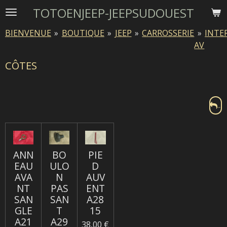
TOTOENJEEP-JEEPSUDOUEST
Passer
au
BIENVENUE
»
BOUTIQUE
»
JEEP
»
CARROSSERIE
»
INTE
contenu
AV
principal
CÔTES
...
ANN
BO
PIE
EAU
ULO
D
AVA
N
AUV
NT
PAS
ENT
SAN
SAN
A28
GLE
T
15
A21
A29
38,00 €