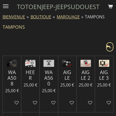
TOTOENJEEP-JEEPSUDOUEST
Passer
au
BIENVENUE
»
BOUTIQUE
»
MARQUAGE
»
TAMPONS
contenu
principal
TAMPONS
...
WA
HEE
WA
AIG
AIG
AIG
A50
R
A56
LE
LE 2
LE 3
8
0
25,00 €
25,00 €
25,00 €
25,00 €
25,00 €
25,00 €
Ajouter au panier
Ajouter au panier
Ajouter au panier
Ajouter au panier
Ajouter au panie
Ajouter