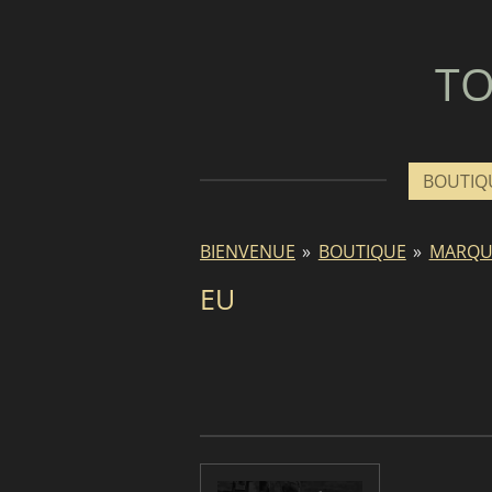
Passer
au
TO
contenu
principal
BOUTIQ
BIENVENUE
»
BOUTIQUE
»
MARQU
EU