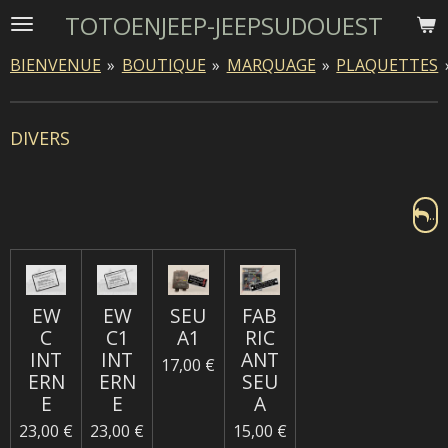
TOTOENJEEP-JEEPSUDOUEST
Passer
au
BIENVENUE
»
BOUTIQUE
»
MARQUAGE
»
PLAQUETTES
contenu
principal
DIVERS
...
EW
EW
SEU
FAB
C
C1
A1
RIC
INT
INT
ANT
17,00 €
ERN
ERN
SEU
E
E
A
23,00 €
23,00 €
15,00 €