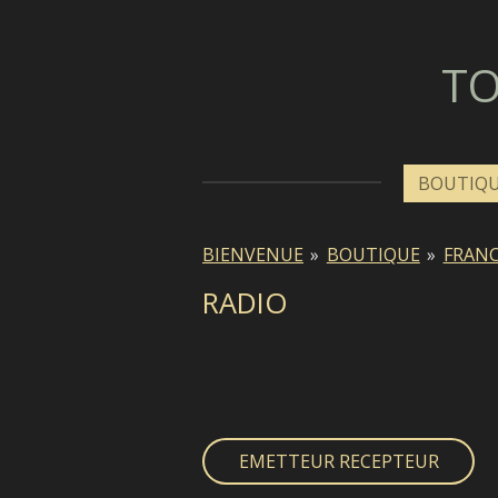
Passer
au
TO
contenu
principal
BOUTIQ
BIENVENUE
»
BOUTIQUE
»
FRAN
RADIO
EMETTEUR RECEPTEUR